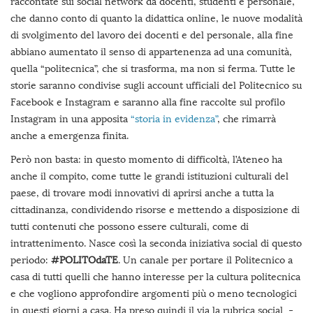
raccontate sui social network da docenti, studenti e personale,
che danno conto di quanto la didattica online, le nuove modalità
di svolgimento del lavoro dei docenti e del personale, alla fine
abbiano aumentato il senso di appartenenza ad una comunità,
quella “politecnica”, che si trasforma, ma non si ferma. Tutte le
storie saranno condivise sugli account ufficiali del Politecnico su
Facebook e Instagram e saranno alla fine raccolte sul profilo
Instagram in una apposita
“storia in evidenza”
, che rimarrà
anche a emergenza finita.
Però non basta: in questo momento di difficoltà, l’Ateneo ha
anche il compito, come tutte le grandi istituzioni culturali del
paese, di trovare modi innovativi di aprirsi anche a tutta la
cittadinanza, condividendo risorse e mettendo a disposizione di
tutti contenuti che possono essere culturali, come di
intrattenimento. Nasce così la seconda iniziativa social di questo
periodo:
#POLITOdaTE
. Un canale per portare il Politecnico a
casa di tutti quelli che hanno interesse per la cultura politecnica
e che vogliono approfondire argomenti più o meno tecnologici
in questi giorni a casa. Ha preso quindi il via la rubrica social -